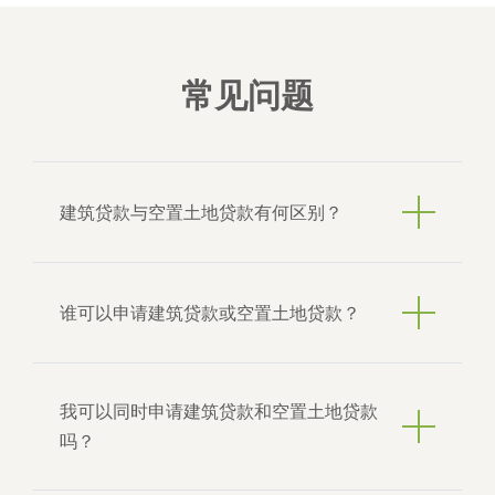
常见问题
建筑贷款与空置土地贷款有何区别？
建筑贷款专为新建住宅项目提供资金，贷款将根
谁可以申请建筑贷款或空置土地贷款？
据施工进度分阶段发放。相比之下，空置土地贷
款则用于购买尚未计划立即开发的空置地块。
Brighten的建筑与空置土地贷款面向多类型借款
我可以同时申请建筑贷款和空置土地贷款
人，包括受雇人士、自雇人士 、 Expat人士及非
吗？
澳洲居民。