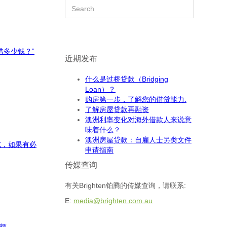
借多少钱？”
近期发布
什么是过桥贷款（Bridging
Loan）？
购房第一步，了解您的借贷能力.
了解房屋贷款再融资
澳洲利率变化对海外借款人来说意
味着什么？
澳洲房屋贷款：自雇人士另类文件
式，如果有必
申请指南
传媒查询
有关Brighten铂腾的传媒查询，请联系:
E:
media@brighten.com.au
金额。