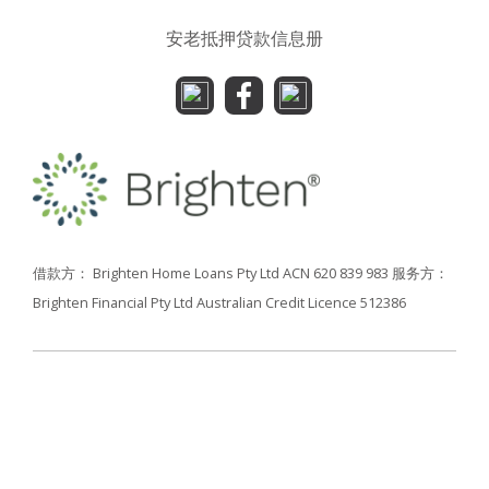
安老抵押贷款信息册
借款方： Brighten Home Loans Pty Ltd ACN 620 839 983
服务方：
Brighten Financial Pty Ltd Australian Credit Licence 512386