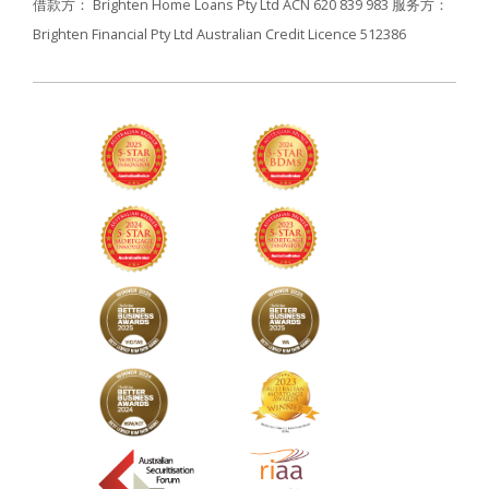
借款方： Brighten Home Loans Pty Ltd ACN 620 839 983
服务方：
Brighten Financial Pty Ltd Australian Credit Licence 512386