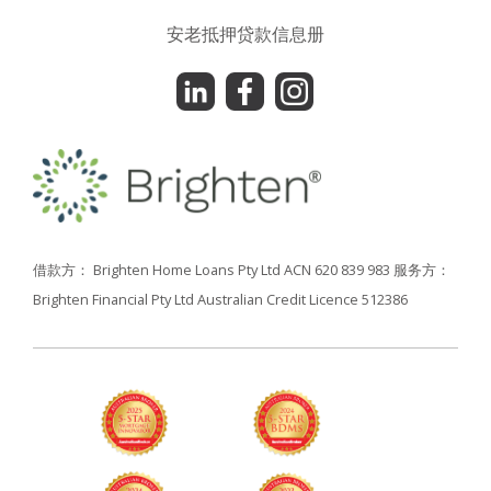
安老抵押贷款信息册
借款方： Brighten Home Loans Pty Ltd ACN 620 839 983
服务方：
Brighten Financial Pty Ltd Australian Credit Licence 512386