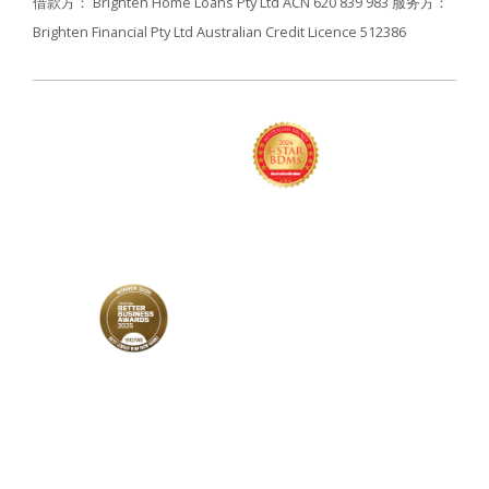
借款方： Brighten Home Loans Pty Ltd ACN 620 839 983
服务方：
Brighten Financial Pty Ltd Australian Credit Licence 512386